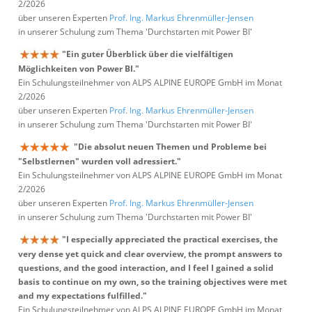
2/2026
über unseren Experten
Prof. Ing. Markus Ehrenmüller-Jensen
in unserer Schulung zum Thema 'Durchstarten mit Power BI'
"Ein guter Überblick über die vielfältigen
Möglichkeiten von Power BI."
Ein Schulungsteilnehmer von ALPS ALPINE EUROPE GmbH im Monat
2/2026
über unseren Experten
Prof. Ing. Markus Ehrenmüller-Jensen
in unserer Schulung zum Thema 'Durchstarten mit Power BI'
"Die absolut neuen Themen und Probleme bei
"Selbstlernen" wurden voll adressiert."
Ein Schulungsteilnehmer von ALPS ALPINE EUROPE GmbH im Monat
2/2026
über unseren Experten
Prof. Ing. Markus Ehrenmüller-Jensen
in unserer Schulung zum Thema 'Durchstarten mit Power BI'
"I especially appreciated the practical exercises, the
very dense yet quick and clear overview, the prompt answers to
questions, and the good interaction, and I feel I gained a solid
basis to continue on my own, so the training objectives were met
and my expectations fulfilled."
Ein Schulungsteilnehmer von ALPS ALPINE EUROPE GmbH im Monat