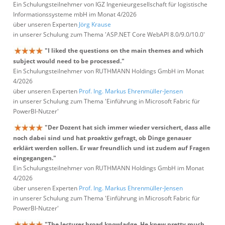
Ein Schulungsteilnehmer von IGZ Ingenieurgesellschaft für logistische
Informationssysteme mbH im Monat 4/2026
über unseren Experten
Jörg Krause
in unserer Schulung zum Thema 'ASP.NET Core WebAPI 8.0/9.0/10.0'
"I liked the questions on the main themes and which
subject would need to be processed."
Ein Schulungsteilnehmer von RUTHMANN Holdings GmbH im Monat
4/2026
über unseren Experten
Prof. Ing. Markus Ehrenmüller-Jensen
in unserer Schulung zum Thema 'Einführung in Microsoft Fabric für
PowerBI-Nutzer'
"Der Dozent hat sich immer wieder versichert, dass alle
noch dabei sind und hat proaktiv gefragt, ob Dinge genauer
erklärt werden sollen. Er war freundlich und ist zudem auf Fragen
eingegangen."
Ein Schulungsteilnehmer von RUTHMANN Holdings GmbH im Monat
4/2026
über unseren Experten
Prof. Ing. Markus Ehrenmüller-Jensen
in unserer Schulung zum Thema 'Einführung in Microsoft Fabric für
PowerBI-Nutzer'
"The lecturer broad knowladge. He knew pretty much