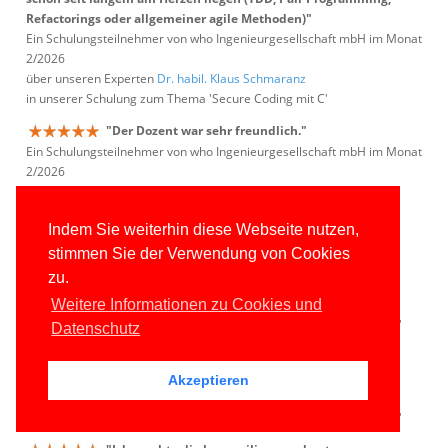
Refactorings oder allgemeiner agile Methoden)"
Ein Schulungsteilnehmer von who Ingenieurgesellschaft mbH im Monat
2/2026
über unseren Experten
Dr. habil. Klaus Schmaranz
in unserer Schulung zum Thema 'Secure Coding mit C'
"Der Dozent war sehr freundlich."
Ein Schulungsteilnehmer von who Ingenieurgesellschaft mbH im Monat
2/2026
über unseren Experten
Dr. habil. Klaus Schmaranz
in unserer Schulung zum Thema 'Secure Coding mit C'
Indem Sie weiterhin diese Webseite nutzen,
"Die Tiefe der Themen und die Vorstellung des
stimmen Sie der Verwendung von Cookies
Dozenten gefielen mir sehr gut."
zu.
Ein Schulungsteilnehmer von Iteratec GmbH im Monat 2/2026
über unseren Experten
Gregor Biswanger
Weitere Informationen zu Cookies und
in unserer Schulung zum Thema 'ASP.NET Core WebAPI und Blazor'
Datenschutz
"C# ist geil :)"
Ein Schulungsteilnehmer von Iteratec GmbH im Monat 2/2026
Akzeptieren
über unseren Experten
Gregor Biswanger
in unserer Schulung zum Thema 'ASP.NET Core WebAPI und Blazor'