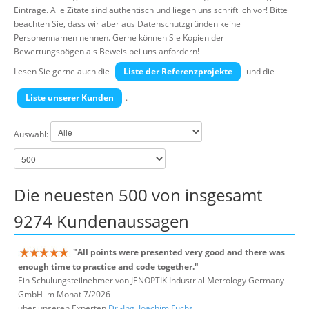
Über uns
Einträge. Alle Zitate sind authentisch und liegen uns schriftlich vor! Bitte
beachten Sie, dass wir aber aus Datenschutzgründen keine
Suche
Personennamen nennen. Gerne können Sie Kopien der
Bewertungsbögen als Beweis bei uns anfordern!
Lesen Sie gerne auch die
Liste der Referenzprojekte
und die
Liste unserer Kunden
.
Auswahl:
Die neuesten 500 von insgesamt
9274 Kundenaussagen
"All points were presented very good and there was
enough time to practice and code together."
Ein Schulungsteilnehmer von JENOPTIK Industrial Metrology Germany
GmbH im Monat 7/2026
über unseren Experten
Dr.-Ing. Joachim Fuchs