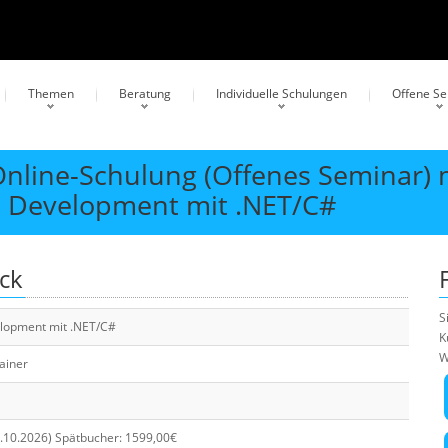
Themen
Beratung
Individuelle Schulungen
Offene S
 Online-Schulung (Offenes Seminar) 
en Development mit .NET/C#
ick
S
elopment mit .NET/C#
K
W
rainer
1.10.2026) Spätbucher: 1599,00€