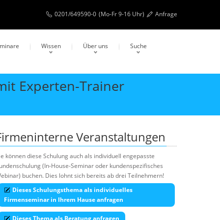
0201/649590-0
(Mo-Fr 9-16 Uhr)
Anfrage
eminare
Wissen
Über uns
Suche
mit Experten-Trainer
Firmeninterne Veranstaltungen
ie können diese Schulung auch als individuell engepasste
undenschulung (In-House-Seminar oder kundenspezifisches
ebinar) buchen. Dies lohnt sich bereits ab drei Teilnehmern!
Dieses Schulungsthema als individuelles
Firmenseminar in Ihrem Hause anfragen
Dieses Thema als Beratung anfragen