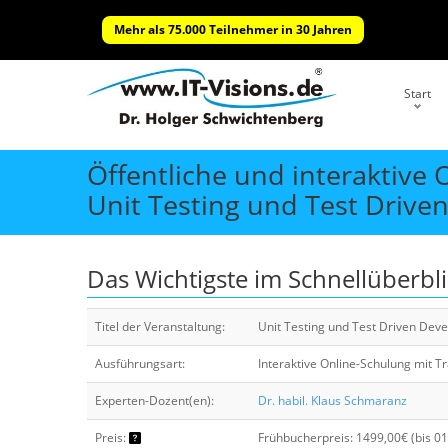
Mehr als 75.000 Teilnehmer in 30 Jahren
Start
Öffentliche und interaktive
Unit Testing und Test Driv
Das Wichtigste im Schnellüberbl
Titel der Veranstaltung:
Unit Testing und Test Driven Dev
Ausführungsart:
Interaktive Online-Schulung mit T
Experten-Dozent(en):
Dr. habil. Klaus Schmaranz
Preis:
Frühbucherpreis: 1499,00€ (bis 0