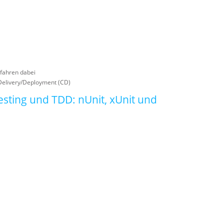
efahren dabei
 Delivery/Deployment (CD)
esting und TDD: nUnit, xUnit und