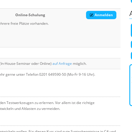
Online-Schulung
Anmelden
hrere freie Plätze vorhanden.
(In-House-Seminar oder Online)
auf Anfrage
möglich.
hr gerne unter Telefon 0201 649590-50 (Mo-Fr 9-16 Uhr).
en Testwerkzeugen zu erlernen. Vor allem ist die richtige
wickeln und Altlasten zu vermeiden.
ntwickeln wollen. Für diesen Kurs sind gute Syntaxkenntnisse in C# und