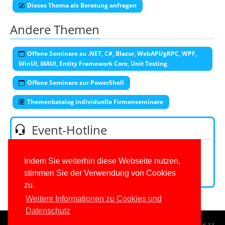
Dieses Thema als Beratung anfragen
Andere Themen
Offene Seminare zu .NET, C#, Blazor, WebAPI/gRPC, WPF,
WinUI, MAUI, Entity Framework Core, Unit Testing
Offene Seminare zur PowerShell
Themenkatalog individuelle Firmenseminare
Event-Hotline
Telefon:
0201/649590-53
(Mo-Fr 9-16 Uhr)
E-Mail:
Indem Sie weiterhin diese Webseite nutzen,
stimmen Sie der Verwendung von Cookies
Kontaktformular
zu.
Weitere Informationen zu Cookies und
Datenschutz