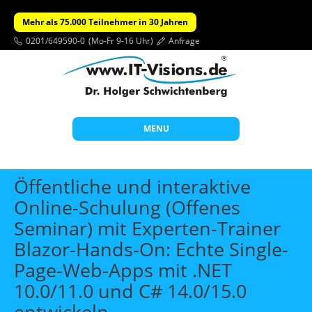
Mehr als 75.000 Teilnehmer in 30 Jahren
0201/649590-0
(Mo-Fr 9-16 Uhr)
Anfrage
MENU
Start
Öffentliche und interaktive
Themen
Online-Schulung (Offenes
Seminar) mit Experten-Trainer
Beratung
Blazor-Hands-On: Echte Single-
Individuelle Schulungen
Page-Web-Apps mit .NET
Offene Seminare
10.0/11.0 und C# 14.0/15.0
Wissen
entwickeln