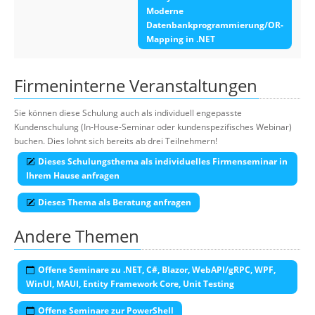
Moderne
Datenbankprogrammierung/OR-
Mapping in .NET
Firmeninterne Veranstaltungen
Sie können diese Schulung auch als individuell engepasste
Kundenschulung (In-House-Seminar oder kundenspezifisches Webinar)
buchen. Dies lohnt sich bereits ab drei Teilnehmern!
Dieses Schulungsthema als individuelles Firmenseminar in
Ihrem Hause anfragen
Dieses Thema als Beratung anfragen
Andere Themen
Offene Seminare zu .NET, C#, Blazor, WebAPI/gRPC, WPF,
WinUI, MAUI, Entity Framework Core, Unit Testing
Offene Seminare zur PowerShell