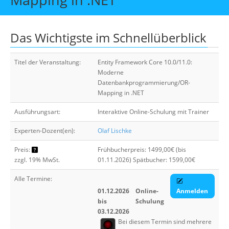
Über uns
Suche
Das Wichtigste im Schnellüberblick
Titel der Veranstaltung:
Entity Framework Core 10.0/11.0:
Moderne
Datenbankprogrammierung/OR-
Mapping in .NET
Ausführungsart:
Interaktive Online-Schulung mit Trainer
Experten-Dozent(en):
Olaf Lischke
Preis:
Frühbucherpreis: 1499,00€ (bis
zzgl. 19% MwSt.
01.11.2026) Spätbucher: 1599,00€
Alle Termine:
01.12.2026
Online-
Anmelden
bis
Schulung
03.12.2026
Bei diesem Termin sind mehrere