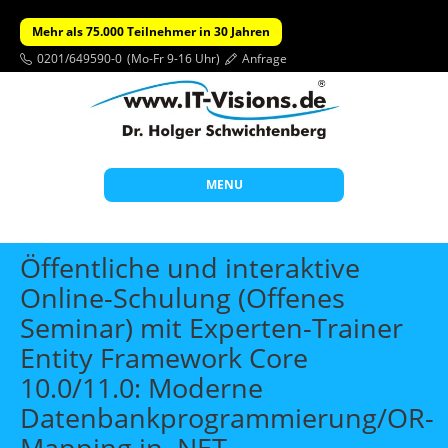
Mehr als 75.000 Teilnehmer in 30 Jahren
0201/649590-0
(Mo-Fr 9-16 Uhr)
Anfrage
MENU
Start
Öffentliche und interaktive
Themen
Online-Schulung (Offenes
Seminar) mit Experten-Trainer
Beratung
Entity Framework Core
Individuelle Schulungen
10.0/11.0: Moderne
Offene Seminare
Datenbankprogrammierung/OR-
Wissen
Mapping in .NET