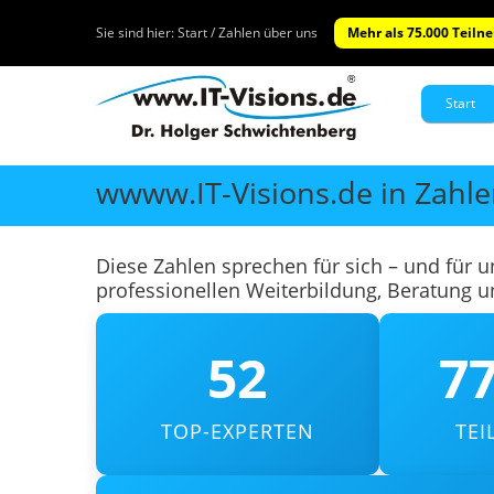
Sie sind hier:
Start / Zahlen über uns
Mehr als 75.000 Teiln
Start
wwww.IT-Visions.de in Zahl
Diese Zahlen sprechen für sich – und für 
professionellen Weiterbildung, Beratung 
52
77
TOP-EXPERTEN
TE