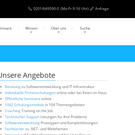
0201/649590-0
(Mo-Fr 9-16 Uhr)
Anfrage
eminare
Wissen
Über uns
Suche
Unsere Angebote
Beratung
zu Softwareentwicklung und IT-Infrastruktur
Individuelle Firmenschulungen
online oder bei Ihnen im Haus
Öffentliche Seminare
online
1042 Schulungsmodule
in 104 Themengebieten
Coaching
Training on the Job
Technischer Support
Lösungen für Ihre Probleme
Softwareentwicklung
Prototypen und Komplettlösungen
Fachbücher
zu .NET- und Webthemen
Vorträge
auf Fachkonferenzen und bei User Groups