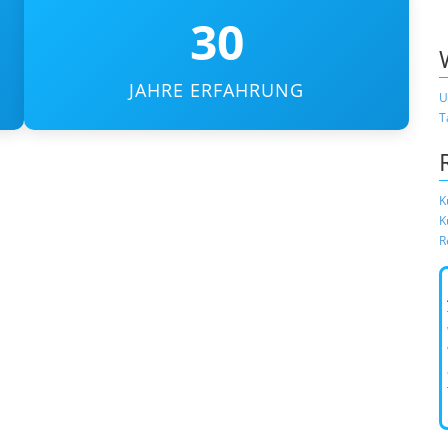
30
JAHRE ERFAHRUNG
U
T
K
K
R