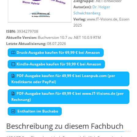
Zielgruppe:
.NET-Entwickler
Autor(en):
Dr. Holger
Schwichtenberg
Verlag:
www.IT-Visions.de, Essen
2025
ISBN:
3934279708
Aktuelle Version:
Buchversion 10.7 zu .NET 10.0.9 RTM
Letzte Aktualisierung:
08.07.2026
Druck-Ausgabe kaufen für 69,99 € bei Amazon
Kindle-Ausgabe kaufen für 59,99 € bei Amazon
PDF-Ausgabe kaufen für 49,99 € bei Leanpub.com (per
Kreditkarte oder PayPal)
PDF-Ausgabe kaufen für 49,99 € bei www.IT-Visions.de (per
Rechnung)
Enthalten im Buchabo
Beschreibung zu diesem Fachbuch