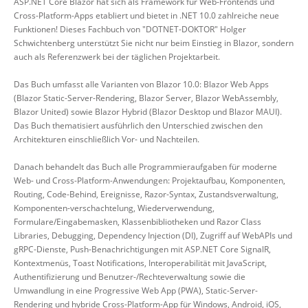
ASP.NET Core Blazor hat sich als Framework für Web-Frontends und
Cross-Platform-Apps etabliert und bietet in .NET 10.0 zahlreiche neue
Funktionen! Dieses Fachbuch von "DOTNET-DOKTOR" Holger
Schwichtenberg unterstützt Sie nicht nur beim Einstieg in Blazor, sondern
auch als Referenzwerk bei der täglichen Projektarbeit.
Das Buch umfasst alle Varianten von Blazor 10.0: Blazor Web Apps
(Blazor Static-Server-Rendering, Blazor Server, Blazor WebAssembly,
Blazor United) sowie Blazor Hybrid (Blazor Desktop und Blazor MAUI).
Das Buch thematisiert ausführlich den Unterschied zwischen den
Architekturen einschließlich Vor- und Nachteilen.
Danach behandelt das Buch alle Programmieraufgaben für moderne
Web- und Cross-Platform-Anwendungen: Projektaufbau, Komponenten,
Routing, Code-Behind, Ereignisse, Razor-Syntax, Zustandsverwaltung,
Komponenten-verschachtelung, Wiederverwendung,
Formulare/Eingabemasken, Klassenbibliotheken und Razor Class
Libraries, Debugging, Dependency Injection (DI), Zugriff auf WebAPIs und
gRPC-Dienste, Push-Benachrichtigungen mit ASP.NET Core SignalR,
Kontextmenüs, Toast Notifications, Interoperabilität mit JavaScript,
Authentifizierung und Benutzer-/Rechteverwaltung sowie die
Umwandlung in eine Progressive Web App (PWA), Static-Server-
Rendering und hybride Cross-Platform-App für Windows, Android, iOS,