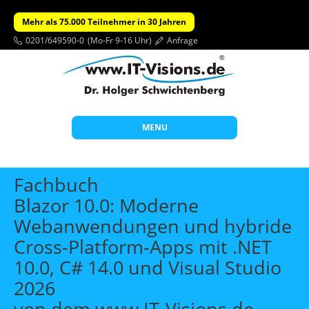
Mehr als 75.000 Teilnehmer in 30 Jahren
0201/649590-0
(Mo-Fr 9-16 Uhr)
Anfrage
MENU
Start
Fachbuch
Themen
Blazor 10.0: Moderne
Webanwendungen und hybride
Beratung
Cross-Platform-Apps mit .NET
Individuelle Schulungen
10.0, C# 14.0 und Visual Studio
Offene Seminare
2026
Wissen
von dem www.IT-Visions.de-