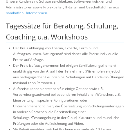
Unsere Kunden sind Softwarearchitekten, Softwareentwickler und
Über uns
Administratoren sowie Projektleiter, IT-Leiter und Geschäftsführer aus
namhaften Unternehmen
.
Suche
Tagessätze für Beratung, Schulung,
Coaching u.a. Workshops
Der Preis abhängig von Thema, Experte, Termin und
Auftragsvolumen. Naturgemäß sind daher alle Preise individuelle
Preise auf Anfrage.
Der Preis ist (ausgenommen bei einigen Zertifizierungsthemen)
unabhängig von der Anzahl der Teilnehmer
. (Wir empfehlen jedoch
aus pädagogischen Gründen bei Schulungen mit Hands-On-Übungen
maximal zehn Personen. )
Aufpreise können entstehen für einige Optionen wie z.B.
Vorbereitungsaufwand bei besonderen inhaltlichen Wünschen, z.B.
Einarbeitung in spezielle Konfigurationen oder
Unternehmensrichtlinien, die Übersetzung von Schulungsunterlagen
in anderen Sprachen, die Bereitstellung einer
Schulungs-/Testumgebung in der Cloud, Klausuren und mündliche
Prüfungen oder die Aufzeichnung auf Video.
5% Rabatt gewähren wir bei Buchung von mehr als 10 Tagen.