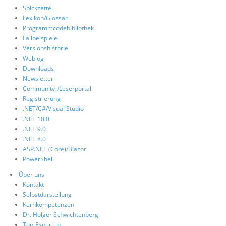
Spickzettel
Lexikon/Glossar
Programmcodebibliothek
Fallbeispiele
Versionshistorie
Weblog
Downloads
Newsletter
Community-/Leserportal
Registrierung
.NET/C#/Visual Studio
.NET 10.0
.NET 9.0
.NET 8.0
ASP.NET (Core)/Blazor
PowerShell
Über uns
Kontakt
Selbstdarstellung
Kernkompetenzen
Dr. Holger Schwichtenberg
Top-Experten