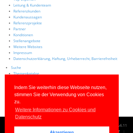
Leitung & Kundenteam
Referenzkunden
Kundenaussagen
Referenzprojekte
Partner
Konditionen
Stellenangebote
Weitere Websites
Impressum
Datenschutzerklärung, Haftung, Urheberrecht, Barrierefreiheit
Suche
Themenkatalog
Tag Cloud
Volltextsuche
Indem Sie weiterhin diese Webseite nutzen,
Site Map
stimmen Sie der Verwendung von Cookies
FAQs
zu.
Weitere Informationen zu Cookies und
Datenschutz
© 1996-2026
www.IT-Visions.de
-
Dr. Holger Schwichtenberg
v6.11
START
SUCHE
TAG CLOUD
SITEMAP
KONTAKT
Akzeptieren