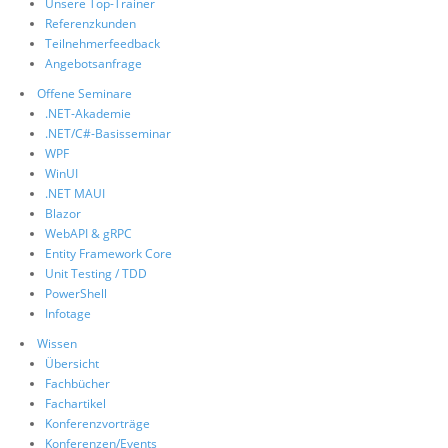
Unsere Top-Trainer
Referenzkunden
Teilnehmerfeedback
Angebotsanfrage
Offene Seminare
.NET-Akademie
.NET/C#-Basisseminar
WPF
WinUI
.NET MAUI
Blazor
WebAPI & gRPC
Entity Framework Core
Unit Testing / TDD
PowerShell
Infotage
Wissen
Übersicht
Fachbücher
Fachartikel
Konferenzvorträge
Konferenzen/Events