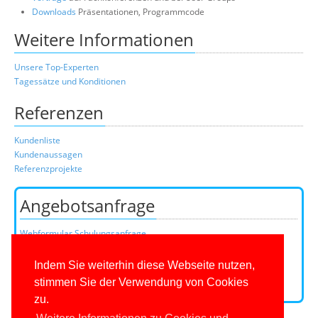
Downloads
Präsentationen, Programmcode
Weitere Informationen
Unsere Top-Experten
Tagessätze und Konditionen
Referenzen
Kundenliste
Kundenaussagen
Referenzprojekte
Angebotsanfrage
Webformular Schulungsanfrage
Webformular Beratungsanfrage
oder über unser Kundenteam:
Indem Sie weiterhin diese Webseite nutzen,
Telefon
0201/649590-0
(Mo-Fr 9-16 Uhr)
stimmen Sie der Verwendung von Cookies
E-Mail:
zu.