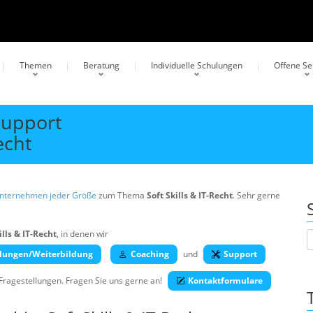
Themen
Beratung
Individuelle Schulungen
Offene S
Support
echt
Unternehmen jeder Größe
zum Thema
Soft Skills & IT-Recht
. Sehr gerne
ills & IT-Recht
, in denen wir
lungen/Weiterbildung
Coaching
und
Support
 Fragestellungen. Fragen Sie uns gerne an!
Kontaktformulare