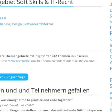
iet Soft Skills & IT-Recht
D
S
& Co
A
ierung, Design, Softwarearchitektur
s
I
tere Themengebiete
mit insgesamt
1042 Themen in unserem
 unsere
Volltextsuche
, um Ihr Thema zu finden! Oder Sie stellen eine
chulungsanfrage
en und und Teilnehmern
gefallen
p
 was enough time to practice and code together.
"
any GmbH im Monat 7/2026
K
Zeit um Fragen zu stellen und auch das mitlaufende GitHub-Repo war