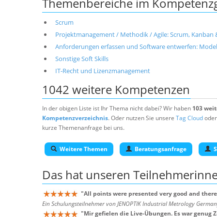
Themenbereiche im Kompetenzgeb
Scrum
Projektmanagement / Methodik / Agile: Scrum, Kanban 
Anforderungen erfassen und Software entwerfen: Modell
Sonstige Soft Skills
IT-Recht und Lizenzmanagement
1042 weitere Kompetenzen
In der obigen Liste ist Ihr Thema nicht dabei? Wir haben
103 wei
Kompetenzverzeichnis
. Oder nutzen Sie unsere
Tag Cloud
oder
kurze Themenanfrage bei uns.
Weitere Themen
Beratungsanfrage
S
Das hat unseren
Teilnehmerinn
"
All points were presented very good and there
Ein Schulungsteilnehmer von JENOPTIK Industrial Metrology Germ
"
Mir gefielen die Live-Übungen. Es war genug 