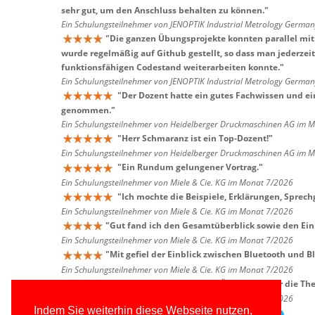
sehr gut, um den Anschluss behalten zu können.
"
Ein Schulungsteilnehmer von JENOPTIK Industrial Metrology Germ
"
Die ganzen Übungsprojekte konnten parallel mi
wurde regelmäßig auf Github gestellt, so dass man jederzei
funktionsfähigen Codestand weiterarbeiten konnte.
"
Ein Schulungsteilnehmer von JENOPTIK Industrial Metrology Germ
"
Der Dozent hatte ein gutes Fachwissen und ei
genommen.
"
Ein Schulungsteilnehmer von Heidelberger Druckmaschinen AG im 
"
Herr Schmaranz ist ein Top-Dozent!
"
Ein Schulungsteilnehmer von Heidelberger Druckmaschinen AG im 
"
Ein Rundum gelungener Vortrag.
"
Ein Schulungsteilnehmer von Miele & Cie. KG im Monat 7/2026
"
Ich mochte die Beispiele, Erklärungen, Sprech
Ein Schulungsteilnehmer von Miele & Cie. KG im Monat 7/2026
"
Gut fand ich den Gesamtüberblick sowie den Einb
Ein Schulungsteilnehmer von Miele & Cie. KG im Monat 7/2026
"
Mit gefiel der Einblick zwischen Bluetooth und B
Ein Schulungsteilnehmer von Miele & Cie. KG im Monat 7/2026
"
Wir haben einen guten Überblick über die Th
Ein Schulungsteilnehmer von Miele & Cie. KG im Monat 7/2026
Indem Sie weiterhin diese Webseite nutzen,