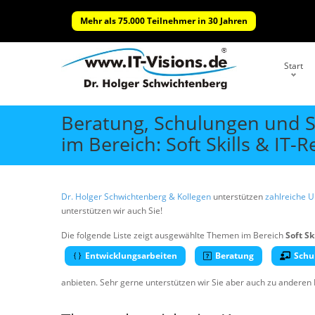
Mehr als 75.000 Teilnehmer in 30 Jahren
Start
Beratung, Schulungen und 
im Bereich: Soft Skills & IT-R
Dr. Holger Schwichtenberg & Kollegen
unterstützen
zahlreiche 
unterstützen wir auch Sie!
Die folgende Liste zeigt ausgewählte Themen im Bereich
Soft Sk
Entwicklungsarbeiten
Beratung
Schu
anbieten. Sehr gerne unterstützen wir Sie aber auch zu anderen