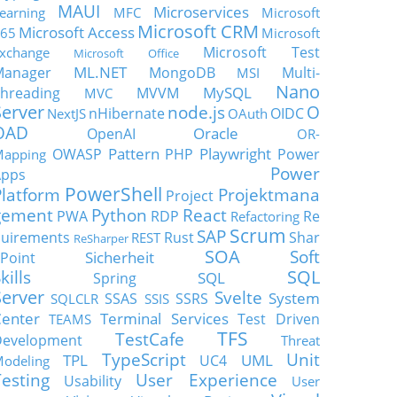
MAUI
Microservices
earning
MFC
Microsoft
Microsoft CRM
Microsoft Access
65
Microsoft
Microsoft Test
xchange
Microsoft Office
ML.NET
Manager
MongoDB
Multi-
MSI
Nano
MySQL
hreading
MVVM
MVC
Server
node.js
O
nHibernate
OIDC
NextJS
OAuth
OAD
Oracle
OpenAI
OR-
Pattern
Playwright
OWASP
PHP
Power
apping
Power
Apps
PowerShell
Platform
Projektmana
Project
gement
Python
React
PWA
RDP
Re
Refactoring
Scrum
SAP
uirements
Rust
Shar
REST
ReSharper
SOA
Soft
Sicherheit
Point
SQL
kills
SQL
Spring
Server
Svelte
System
SSAS
SSRS
SQLCLR
SSIS
enter
Terminal Services
Test Driven
TEAMS
TFS
TestCafe
Development
Threat
TypeScript
Unit
TPL
UML
UC4
odeling
Testing
User Experience
Usability
User