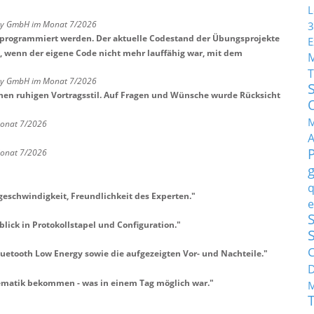
L
any GmbH im Monat 7/2026
3
tprogrammiert werden. Der aktuelle Codestand der Übungsprojekte
E
t, wenn der eigene Code nicht mehr lauffähig war, mit dem
T
any GmbH im Monat 7/2026
nen ruhigen Vortragsstil. Auf Fragen und Wünsche wurde Rücksicht
M
Monat 7/2026
Monat 7/2026
q
geschwindigkeit, Freundlichkeit des Experten.
"
e
S
lick in Protokollstapel und Configuration.
"
C
luetooth Low Energy sowie die aufgezeigten Vor- und Nachteile.
"
ematik bekommen - was in einem Tag möglich war.
"
M