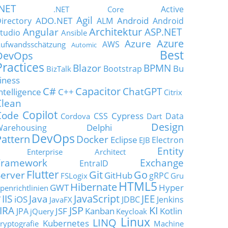
.NET
Active
.NET Core
Agil
ADO.NET
Android
irectory
ALM
Android
Architektur
Angular
ASP.NET
tudio
Ansible
Azure
Azure
AWS
ufwandsschätzung
Automic
Best
DevOps
Practices
Blazor
BPMN
Bu
Bootstrap
BizTalk
iness
C#
Capacitor
ChatGPT
ntelligence
C++
Citrix
Clean
Copilot
Code
Cypress
CSS
Data
Cordova
Dart
Design
Delphi
Warehousing
DevOps
Pattern
Docker
Eclipse
Electron
EJB
Entity
Enterprise Architect
Framework
Exchange
EntraID
Flutter
Git
Go
Server
GitHub
gRPC
FSLogix
Gru
HTML5
Hibernate
GWT
Hyper
penrichtlinien
JavaScript
IIS
Java
JEE
V
iOS
JDBC
Jenkins
JavaFX
JSP
KI
JIRA
JSF
Kanban
Kotlin
JPA
jQuery
Keycloak
Linux
LINQ
Kubernetes
ryptografie
Machine