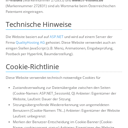
IT-Visions
(Markennummer 272835) und
www.IT-Visions.de
(Markennummer 272831) sind als Wortmarke beim Österreichischen
Patentamt eingetragen.
Technische Hinweise
Die Website basiert auf auf
ASP.NET
und wird auf einem Server der
Firma
QualityHosting AG
gehostet. Diese Website verwendet auch an
einigen Stellen JavaScript (z.B. Menü, Animationen, Eingabeprüfung,
Postback per Hyperlink, Baumdarstellung).
Cookie-Richtlinie
Diese Website verwendet technisch notwendige Cookies für
Zustandsverwaltung zur Datenübergabe zwischen den Seiten
(Cookie-Namen: ASP.NET_SessionId, Q) Anbieter: Eigentümer der
Website, Laufzeit: Dauer der Sitzung
Sitzungsübergreifende Wiedererkennung von angemeldeten
Benutzern (Cookie-Namen: TN...) Anbieter: Eigentümer der Website
Laufzeit: unbegrenzt
Merken der Benutzer-Entscheidung im Cookie-Banner (Cookie-
Name: cookieconsent_status) Anbieter: Eigentümer der Website