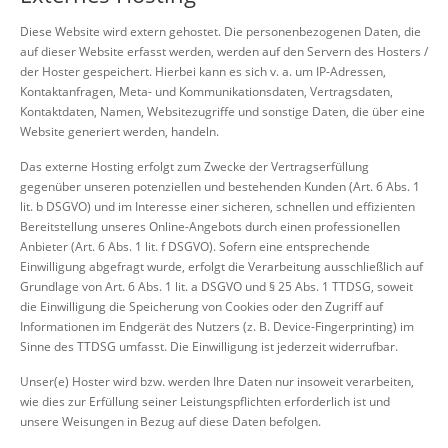
Diese Website wird extern gehostet. Die personenbezogenen Daten, die
auf dieser Website erfasst werden, werden auf den Servern des Hosters /
der Hoster gespeichert. Hierbei kann es sich v. a. um IP-Adressen,
Kontaktanfragen, Meta- und Kommunikationsdaten, Vertragsdaten,
Kontaktdaten, Namen, Websitezugriffe und sonstige Daten, die über eine
Website generiert werden, handeln.
Das externe Hosting erfolgt zum Zwecke der Vertragserfüllung
gegenüber unseren potenziellen und bestehenden Kunden (Art. 6 Abs. 1
lit. b DSGVO) und im Interesse einer sicheren, schnellen und effizienten
Bereitstellung unseres Online-Angebots durch einen professionellen
Anbieter (Art. 6 Abs. 1 lit. f DSGVO). Sofern eine entsprechende
Einwilligung abgefragt wurde, erfolgt die Verarbeitung ausschließlich auf
Grundlage von Art. 6 Abs. 1 lit. a DSGVO und § 25 Abs. 1 TTDSG, soweit
die Einwilligung die Speicherung von Cookies oder den Zugriff auf
Informationen im Endgerät des Nutzers (z. B. Device-Fingerprinting) im
Sinne des TTDSG umfasst. Die Einwilligung ist jederzeit widerrufbar.
Unser(e) Hoster wird bzw. werden Ihre Daten nur insoweit verarbeiten,
wie dies zur Erfüllung seiner Leistungspflichten erforderlich ist und
unsere Weisungen in Bezug auf diese Daten befolgen.