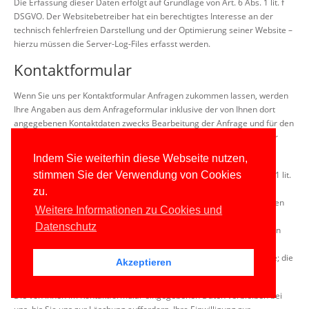
Die Erfassung dieser Daten erfolgt auf Grundlage von Art. 6 Abs. 1 lit. f
DSGVO. Der Websitebetreiber hat ein berechtigtes Interesse an der
technisch fehlerfreien Darstellung und der Optimierung seiner Website –
hierzu müssen die Server-Log-Files erfasst werden.
Kontaktformular
Wenn Sie uns per Kontaktformular Anfragen zukommen lassen, werden
Ihre Angaben aus dem Anfrageformular inklusive der von Ihnen dort
angegebenen Kontaktdaten zwecks Bearbeitung der Anfrage und für den
Fall von Anschlussfragen bei uns gespeichert. Diese Daten geben wir
nicht ohne Ihre Einwilligung weiter.
Indem Sie weiterhin diese Webseite nutzen,
Die Verarbeitung dieser Daten erfolgt auf Grundlage von Art. 6 Abs. 1 lit.
stimmen Sie der Verwendung von Cookies
b DSGVO, sofern Ihre Anfrage mit der Erfüllung eines Vertrags
zu.
zusammenhängt oder zur Durchführung vorvertraglicher Maßnahmen
Weitere Informationen zu Cookies und
erforderlich ist. In allen übrigen Fällen beruht die Verarbeitung auf
Datenschutz
unserem berechtigten Interesse an der effektiven Bearbeitung der an
uns gerichteten Anfragen (Art. 6 Abs. 1 lit. f DSGVO) oder auf Ihrer
Einwilligung (Art. 6 Abs. 1 lit. a DSGVO) sofern diese abgefragt wurde; die
Akzeptieren
Einwilligung ist jederzeit widerrufbar.
Die von Ihnen im Kontaktformular eingegebenen Daten verbleiben bei