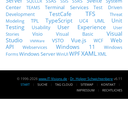
Server
Svelte
System
SSAS
SSRS
SQLCLR
SSIS
Center
Terminal Services
Test Driven
TEAMS
TFS
TestCafe
Development
Threat
TypeScript
Unit
TPL
UML
UC4
Modeling
Testing
User Experience
Usability
User
Visual
Visio
Visual Basic
Stories
Studio
Vue.js
Web
VSTO
WCF
VMWare
API
Windows 11
Webservices
Windows
XAML
WPF
Windows Server
XML
Forms
WinUI
© 1996-2026
www.IT-Visions.de
-
Dr. Holger Schwichtenberg
v6.11
START
SUCHE
TAG CLOUD
SITEMAP
KONTAKT
IMPRESSUM
RECHTLICHES