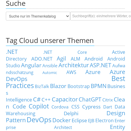
Suche
Tag Cloud unserer Themen
.NET
Active
.NET Core
Agil
ADO.NET
Android
Directory
ALM
Android
Architektur
Angular
ASP.NET
Studio
Ansible
Aufwa
Azure
Azure
AWS
ndsschätzung
Automic
Best
DevOps
Practices
Blazor
BPMN
Busines
Bootstrap
BizTalk
s
C#
Capacitor
ChatGPT
Clea
Intelligence
C++
Citrix
Copilot
n Code
Cypress
CSS
Data
Cordova
Dart
Design
Delphi
Warehousing
DevOps
Pattern
Docker
Eclipse
Electron
EJB
Enter
Entity
prise Architect