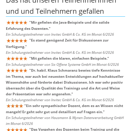
und und Teilnehmern
gefallen
"
Mir gefielen die Java-Beispiele und die solide
Erfahrung des Dozenten.
"
Ein Schulungsteilnehmer von Invitec GmbH & Co. KG im Monat 6/2026
"
Es stand genügend Zeit für Diskussionen zur
Verfügung.
"
Ein Schulungsteilnehmer von Invitec GmbH & Co. KG im Monat 6/2026
"
Mit gefielen die klaren, einfachen Beispiele.
"
Ein Schulungsteilnehmer von Six Offene Systeme GmbH im Monat 6/2026
"
Dr. habil. Klaus Schmaranz bewies tiefe Kenntnisse
im Thema, war auch bei neuesten Entwicklungen auf hochaktueller
Wissenshöhe und förderte dabei Diskussionen. Ich war sehr positiv
überrascht über die Qualität des Trainings und die Art und Weise
der Präsentation war sehr angenehm.
"
Ein Schulungsteilnehmer von Invitec GmbH & Co. KG im Monat 6/2026
"
Ein sehr sympathischer Dozent, dem es an Wissen nicht
mangelt! Er geht sehr gut und detailliert auf Fragen ein.
"
Ein Schulungsteilnehmer von Hausmann & Wynen Datenverarbeitung GmbH
im Monat 6/2026
"
Das Vorgehen des Dozenten beim Training und die