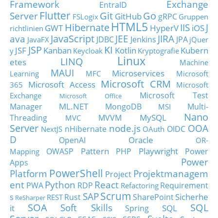
Framework
Exchange
EntraID
Flutter
Git
Go
Server
GitHub
gRPC
FSLogix
Gruppen
HTML5
Hibernate
IIS
J
GWT
HyperV
iOS
richtlinien
JavaScript
ava
JEE
JIRA
JDBC
Jenkins
JPA
JavaFX
jQuer
JSP
KI
JSF
Kanban
Kotlin
Kubern
y
Keycloak
Kryptografie
Linux
LINQ
etes
Machine
MAUI
Microservices
Learning
MFC
Microsoft
Microsoft CRM
Microsoft Access
365
Microsoft
Microsoft Test
Exchange
Microsoft Office
ML.NET
Manager
MongoDB
Multi-
MSI
Nano
MySQL
Threading
MVVM
MVC
Server
node.js
OOA
nHibernate
OIDC
NextJS
OAuth
D
Oracle
OpenAI
OR-
Pattern
Playwright
OWASP
PHP
Power
Mapping
Power
Apps
PowerShell
Platform
Projektmanagem
Project
ent
Python
React
PWA
RDP
Requirement
Refactoring
Scrum
SAP
Sicherhe
s
Rust
SharePoint
REST
ReSharper
SOA
SQL
Soft Skills
it
SQL
Spring