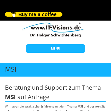
Buy me a coffee
MENU
Start
MSI
Themen
Beratung
Beratung und Support zum Thema
Individuelle Schulungen
MSI
auf Anfrage
Offene Seminare
Wir haben viel praktische Erfahrung mit dem Thema
MSI
und beraten Sie
Wissen