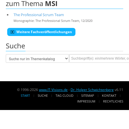
zum Thema
MSI
The Professional Scrum Team
Monographie: The Professional Scrum Team, 12/2020
Weitere Fachveröffentlichungen
Suche
© 1996-2026
www.IT-Visions.de
-
Dr. Holger Schwichtenberg
v6.11
START
SUCHE
TAG CLOUD
SITEMAP
KONTAKT
IMPRESSUM
RECHTLICHES