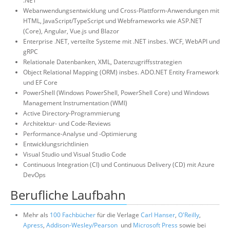
.NET
Webanwendungsentwicklung und Cross-Plattform-Anwendungen mit
HTML, JavaScript/TypeScript und Webframeworks wie ASP.NET
(Core), Angular, Vue.js und Blazor
Enterprise .NET, verteilte Systeme mit .NET insbes. WCF, WebAPI und
gRPC
Relationale Datenbanken, XML, Datenzugriffsstrategien
Object Relational Mapping (ORM) insbes. ADO.NET Entity Framework
und EF Core
PowerShell (Windows PowerShell, PowerShell Core) und Windows
Management Instrumentation (WMI)
Active Directory-Programmierung
Architektur- und Code-Reviews
Performance-Analyse und -Optimierung
Entwicklungsrichtlinien
Visual Studio und Visual Studio Code
Continuous Integration (CI) und Continuous Delivery (CD) mit Azure
DevOps
Berufliche Laufbahn
Mehr als
100 Fachbücher
für die Verlage
Carl Hanser
,
O'Reilly
,
Apress
,
Addison-Wesley/Pearson
und
Microsoft Press
sowie bei