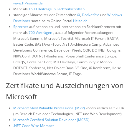
www.IT-Visions.de
Mehr als
1500 Beiträge in Fachzeitschriften
ständiger Mitarbeiter der Zeitschriften
iX
,
DotNetPro
und
Windows
Developer
sowie beim Online-Portal
Heise.de
Sprecher
auf nationalen und internationalen Fachkonferenzen mit
mehr als
700 Vorträgen
, u.a. auf folgenden Veranstaltungen:
Microsoft Summit, Microsoft TechEd, Microsoft IT Forum, BASTA,
Better Code, BASTA-on-Tour, .NET Architecture Camp, Advanced
Developers Conference, Developer Week, OOP, DOTNET Cologne,
NRW.Conf, DOTNET-Konferenz, PowerShell Conference Europe,
EnterJS, Container Conf, MD DevDays, Community in Motion,
DOTNET-Konferenz, Net.Object Days, VS One, iX-Konferenz, Heise
Developer WorldWindows Forum, IT Tage.
Zertifikate und Auszeichnungen von
Microsoft
Microsoft Most Valuable Professional (MVP)
kontinuierlich seit 2004
(im Bereich Developer Technologies, .NET und Web Development)
Microsoft Certified Solution Developer (MCSD)
.NET Code Wise Member