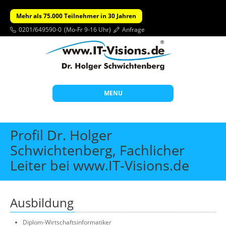
Mehr als 75.000 Teilnehmer in 30 Jahren
0201/649590-0
(Mo-Fr 9-16 Uhr)
Anfrage
MENU
Start
Profil Dr. Holger
Themen
Schwichtenberg, Fachlicher
Leiter bei www.IT-Visions.de
Beratung
Individuelle Schulungen
Offene Seminare
Ausbildung
Wissen
Diplom-Wirtschaftsinformatiker