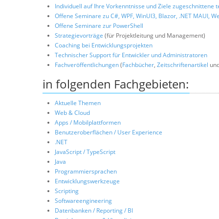
Individuell auf Ihre Vorkenntnisse und Ziele zugeschnittene
Offene Seminare zu C#, WPF, WinUI3, Blazor, .NET MAUI, We
Offene Seminare zur PowerShell
Strategievorträge
(für Projektleitung und Management)
Coaching bei Entwicklungsprojekten
Technischer Support für Entwickler und Administratoren
Fachveröffentlichungen
(
Fachbücher
,
Zeitschriftenartikel
und
in folgenden Fachgebieten:
Aktuelle Themen
Web & Cloud
Apps / Mobilplattformen
Benutzeroberflächen / User Experience
.NET
JavaScript / TypeScript
Java
Programmiersprachen
Entwicklungswerkzeuge
Scripting
Softwareengineering
Datenbanken / Reporting / BI