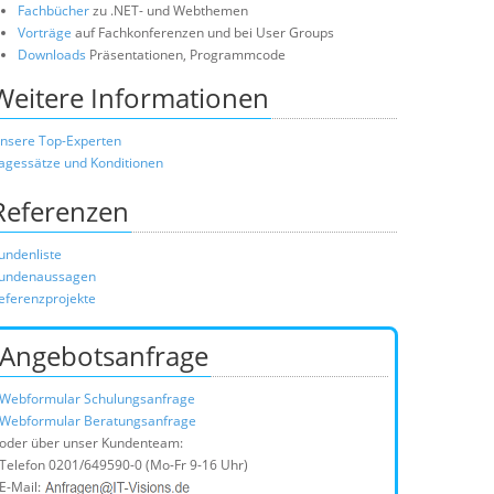
Fachbücher
zu .NET- und Webthemen
Vorträge
auf Fachkonferenzen und bei User Groups
Downloads
Präsentationen, Programmcode
Weitere Informationen
nsere Top-Experten
agessätze und Konditionen
Referenzen
undenliste
undenaussagen
eferenzprojekte
Angebotsanfrage
Webformular Schulungsanfrage
Webformular Beratungsanfrage
oder über unser Kundenteam:
Telefon
0201/649590-0
(Mo-Fr 9-16 Uhr)
E-Mail: