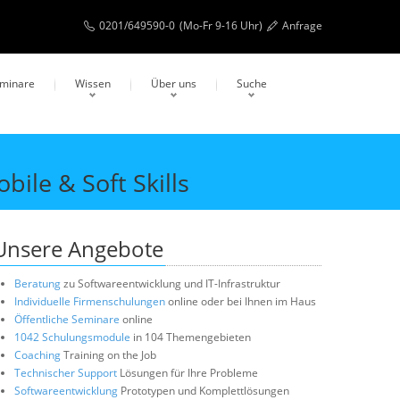
0201/649590-0
(Mo-Fr 9-16 Uhr)
Anfrage
eminare
Wissen
Über uns
Suche
le & Soft Skills
Unsere Angebote
Beratung
zu Softwareentwicklung und IT-Infrastruktur
Individuelle Firmenschulungen
online oder bei Ihnen im Haus
Öffentliche Seminare
online
1042 Schulungsmodule
in 104 Themengebieten
Coaching
Training on the Job
Technischer Support
Lösungen für Ihre Probleme
Softwareentwicklung
Prototypen und Komplettlösungen