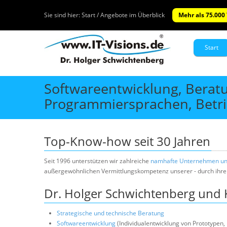
Sie sind hier:
Start / Angebote im Überblick
Mehr als 75.000
Start
Softwareentwicklung, Berat
Programmiersprachen, Betri
Top-Know-how seit 30 Jahren
Seit 1996 unterstützen wir zahlreiche
namhafte Unternehmen u
außergewöhnlichen Vermittlungskompetenz unserer - durch ihr
Dr. Holger Schwichtenberg und K
Strategische und technische Beratung
Softwareentwicklung
(Individualentwicklung von Prototypen