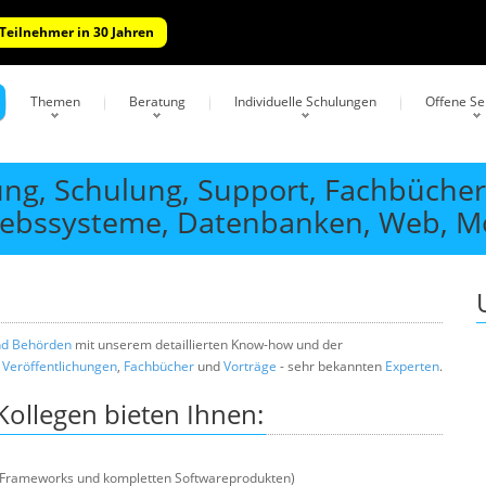
 Teilnehmer in 30 Jahren
Themen
Beratung
Individuelle Schulungen
Offene S
ung, Schulung, Support, Fachbücher
ebssysteme, Datenbanken, Web, Mobi
nd Behörden
mit unserem detaillierten Know-how und der
e
Veröffentlichungen
,
Fachbücher
und
Vorträge
- sehr bekannten
Experten
.
ollegen bieten Ihnen:
, Frameworks und kompletten Softwareprodukten)