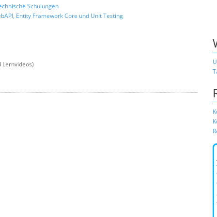
 technische Schulungen
bAPI, Entity Framework Core und Unit Testing
U
 Lernvideos)
T
K
K
R