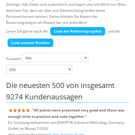
Über uns
Einträge. Alle Zitate sind authentisch und liegen uns schriftlich vor! Bitte
beachten Sie, dass wir aber aus Datenschutzgründen keine
Suche
Personennamen nennen. Gerne können Sie Kopien der
Bewertungsbögen als Beweis bei uns anfordern!
Lesen Sie gerne auch die
Liste der Referenzprojekte
und die
Liste unserer Kunden
.
Auswahl:
Die neuesten 500 von insgesamt
9274 Kundenaussagen
"All points were presented very good and there was
enough time to practice and code together."
Ein Schulungsteilnehmer von JENOPTIK Industrial Metrology Germany
GmbH im Monat 7/2026
über unseren Experten
Dr.-Ing. Joachim Fuchs