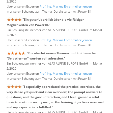
2/2026
über unseren Experten
Prof. Ing. Markus Ehrenmüller-Jensen
in unserer Schulung zum Thema 'Durchstarten mit Power BI'
"Ein guter Überblick über die vielfältigen
Möglichkeiten von Power BI."
Ein Schulungsteilnehmer von ALPS ALPINE EUROPE GmbH im Monat
2/2026
über unseren Experten
Prof. Ing. Markus Ehrenmüller-Jensen
in unserer Schulung zum Thema 'Durchstarten mit Power BI'
"Die absolut neuen Themen und Probleme bei
"Selbstlernen" wurden voll adressiert."
Ein Schulungsteilnehmer von ALPS ALPINE EUROPE GmbH im Monat
2/2026
über unseren Experten
Prof. Ing. Markus Ehrenmüller-Jensen
in unserer Schulung zum Thema 'Durchstarten mit Power BI'
"I especially appreciated the practical exercises, the
very dense yet quick and clear overview, the prompt answers to
questions, and the good interaction, and I feel I gained a solid
basis to continue on my own, so the training objectives were met
and my expectations fulfilled."
Ein Schulungsteilnehmer von ALPS ALPINE EUROPE GmbH im Monat