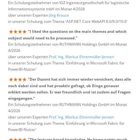
Ein Schulungsteilnehmer von IGZ Ingenieurgesellschaft für logistische
Informationssysteme mbH im Monat 4/2026
über unseren Experten
Jörg Krause
in unserer Schulung zum Thema 'ASP.NET Core WebAPI 8.0/9.0/10.0'
"I liked the questions on the main themes and which
subject would need to be processed."
Ein Schulungsteilnehmer von RUTHMANN Holdings GmbH im Monat
4/2026
über unseren Experten
Prof. Ing. Markus Ehrenmüller-Jensen
in unserer Schulung zum Thema 'Einführung in Microsoft Fabric für
PowerBI-Nutzer'
"Der Dozent hat sich immer wieder versichert, dass alle
noch dabei sind und hat proaktiv gefragt, ob Dinge genauer
erklärt werden sollen. Er war freundlich und ist zudem auf Fragen
eingegangen."
Ein Schulungsteilnehmer von RUTHMANN Holdings GmbH im Monat
4/2026
über unseren Experten
Prof. Ing. Markus Ehrenmüller-Jensen
in unserer Schulung zum Thema 'Einführung in Microsoft Fabric für
PowerBI-Nutzer'
"The lecturer broad knowladge. He knew pretty much