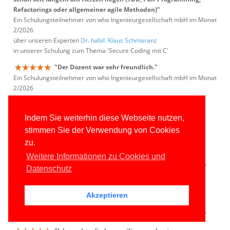
Refactorings oder allgemeiner agile Methoden)"
Ein Schulungsteilnehmer von who Ingenieurgesellschaft mbH im Monat
2/2026
über unseren Experten
Dr. habil. Klaus Schmaranz
in unserer Schulung zum Thema 'Secure Coding mit C'
"Der Dozent war sehr freundlich."
Ein Schulungsteilnehmer von who Ingenieurgesellschaft mbH im Monat
2/2026
über unseren Experten
Dr. habil. Klaus Schmaranz
in unserer Schulung zum Thema 'Secure Coding mit C'
Indem Sie weiterhin diese Webseite nutzen,
"Die Tiefe der Themen und die Vorstellung des
stimmen Sie der Verwendung von Cookies
Dozenten gefielen mir sehr gut."
zu.
Ein Schulungsteilnehmer von Iteratec GmbH im Monat 2/2026
über unseren Experten
Gregor Biswanger
Weitere Informationen zu Cookies und
in unserer Schulung zum Thema 'ASP.NET Core WebAPI und Blazor'
Datenschutz
"C# ist geil :)"
Ein Schulungsteilnehmer von Iteratec GmbH im Monat 2/2026
Akzeptieren
über unseren Experten
Gregor Biswanger
in unserer Schulung zum Thema 'ASP.NET Core WebAPI und Blazor'