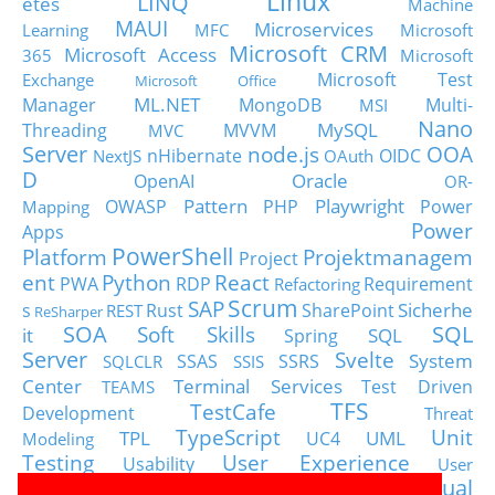
Linux
LINQ
etes
Machine
MAUI
Microservices
Learning
MFC
Microsoft
Microsoft CRM
Microsoft Access
365
Microsoft
Microsoft Test
Exchange
Microsoft Office
ML.NET
Manager
MongoDB
Multi-
MSI
Nano
MySQL
Threading
MVVM
MVC
Server
node.js
OOA
nHibernate
OIDC
NextJS
OAuth
D
Oracle
OpenAI
OR-
Pattern
Playwright
OWASP
PHP
Power
Mapping
Power
Apps
PowerShell
Platform
Projektmanagem
Project
ent
Python
React
PWA
RDP
Requirement
Refactoring
Scrum
SAP
Sicherhe
s
Rust
SharePoint
REST
ReSharper
SOA
SQL
Soft Skills
it
SQL
Spring
Server
Svelte
System
SSAS
SSRS
SQLCLR
SSIS
Center
Terminal Services
Test Driven
TEAMS
TFS
TestCafe
Development
Threat
TypeScript
Unit
TPL
UML
UC4
Modeling
Testing
User Experience
Usability
User
Visual
Visio
Visual Basic
Stories