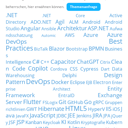
Über uns
beherrschen, hier erwähnen können.
Themenanfrage
.NET
Suche
Active
.NET Core
Agil
ADO.NET
Android
Directory
ALM
Android
Architektur
Angular
ASP.NET
Studio
Ansible
Aufwa
Azure
Azure
AWS
ndsschätzung
Automic
Best
DevOps
Practices
Blazor
BPMN
Busines
Bootstrap
BizTalk
s
C#
Capacitor
ChatGPT
Clea
Intelligence
C++
Citrix
Copilot
n Code
Cypress
CSS
Data
Cordova
Dart
Design
Delphi
Warehousing
DevOps
Pattern
Docker
Eclipse
Electron
EJB
Enter
Entity
prise Architect
Framework
Exchange
EntraID
Flutter
Git
Go
Server
GitHub
gRPC
FSLogix
Gruppen
HTML5
Hibernate
IIS
J
GWT
HyperV
iOS
richtlinien
JavaScript
ava
JEE
JIRA
JDBC
Jenkins
JPA
JavaFX
jQuer
JSP
KI
JSF
Kanban
Kotlin
Kubern
y
Keycloak
Kryptografie