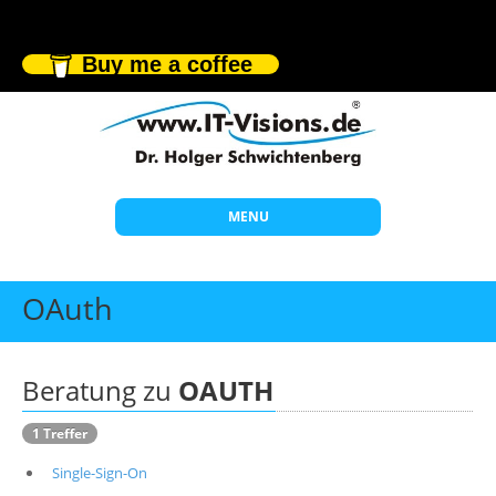
Buy me a coffee
MENU
Start
OAuth
Themen
Beratung
Beratung zu
OAUTH
Individuelle Schulungen
1 Treffer
Offene Seminare
Single-Sign-On
Wissen