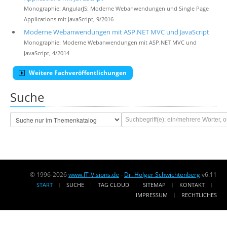
Monographie: AngularJS: Moderne Webanwendungen und Single Page
Applications mit JavaScript, 9/2016
Moderne Webanwendungen mit ASP.NET MVC und JavaScript
Monographie: Moderne Webanwendungen mit ASP.NET MVC und
JavaScript, 4/2014
Weitere Fachveröffentlichungen
Suche
© 1996-2026
www.IT-Visions.de
-
Dr. Holger Schwichtenberg
v6.11
START
SUCHE
TAG CLOUD
SITEMAP
KONTAKT
IMPRESSUM
RECHTLICHES