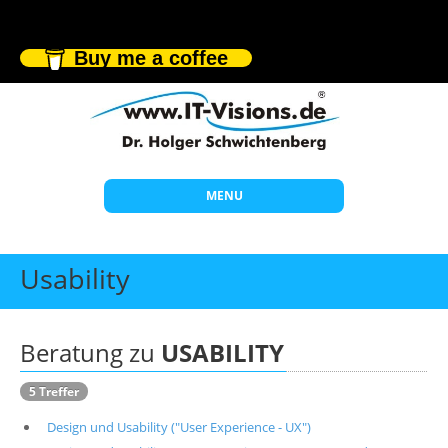
Buy me a coffee
MENU
Start
Usability
Themen
Beratung
Beratung zu
USABILITY
Individuelle Schulungen
5 Treffer
Offene Seminare
Design und Usability ("User Experience - UX")
Wissen