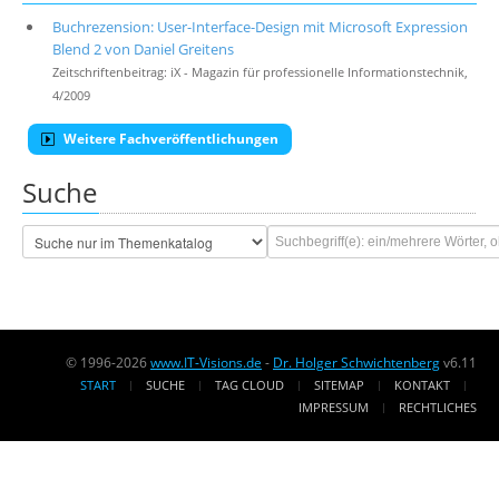
Buchrezension: User-Interface-Design mit Microsoft Expression
Blend 2 von Daniel Greitens
Zeitschriftenbeitrag: iX - Magazin für professionelle Informationstechnik,
4/2009
Weitere Fachveröffentlichungen
Suche
© 1996-2026
www.IT-Visions.de
-
Dr. Holger Schwichtenberg
v6.11
START
SUCHE
TAG CLOUD
SITEMAP
KONTAKT
IMPRESSUM
RECHTLICHES