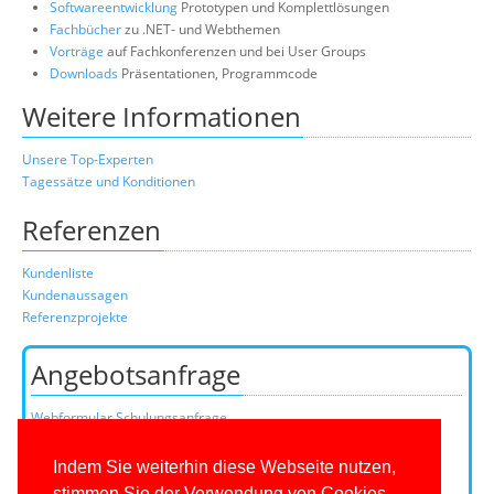
Softwareentwicklung
Prototypen und Komplettlösungen
Fachbücher
zu .NET- und Webthemen
Vorträge
auf Fachkonferenzen und bei User Groups
Downloads
Präsentationen, Programmcode
Weitere Informationen
Unsere Top-Experten
Tagessätze und Konditionen
Referenzen
Kundenliste
Kundenaussagen
Referenzprojekte
Angebotsanfrage
Webformular Schulungsanfrage
Webformular Beratungsanfrage
oder über unser Kundenteam:
Indem Sie weiterhin diese Webseite nutzen,
Telefon
0201/649590-0
(Mo-Fr 9-16 Uhr)
stimmen Sie der Verwendung von Cookies