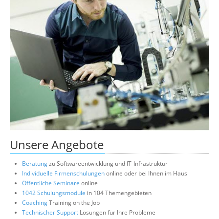
Unsere Angebote
Beratung
zu Softwareentwicklung und IT-Infrastruktur
Individuelle Firmenschulungen
online oder bei Ihnen im Haus
Öffentliche Seminare
online
1042 Schulungsmodule
in 104 Themengebieten
Coaching
Training on the Job
Technischer Support
Lösungen für Ihre Probleme