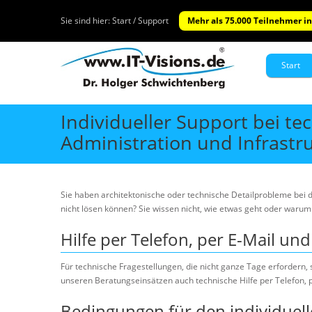
Sie sind hier:
Start / Support
Mehr als 75.000 Teilnehmer in
Start
Individueller Support bei t
Administration und Infrastr
Sie haben architektonische oder technische Detailprobleme bei de
nicht lösen können? Sie wissen nicht, wie etwas geht oder warum
Hilfe per Telefon, per E-Mail un
Für technische Fragestellungen, die nicht ganze Tage erfordern,
unseren Beratungseinsätzen auch technische Hilfe per Telefon, p
Bedingungen für den individuel