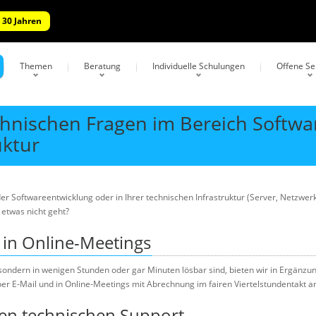
 30 Jahren
Themen
Beratung
Individuelle Schulungen
Offene S
echnischen Fragen im Bereich Softwa
uktur
r Softwareentwicklung oder in Ihrer technischen Infrastruktur (Server, Netzwerk)
 etwas nicht geht?
d in Online-Meetings
 sondern in wenigen Stunden oder gar Minuten lösbar sind, bieten wir in Ergänzu
er E-Mail und in Online-Meetings mit Abrechnung im fairen Viertelstundentakt a
len technischen Support