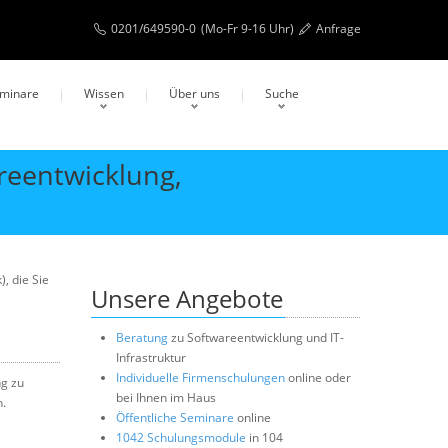
0201/649590-0
(Mo-Fr 9-16 Uhr)
Anfrage
eminare
Wissen
Über uns
Suche
reentwicklung,
, die Sie
Unsere Angebote
Beratung
zu Softwareentwicklung und IT-
Infrastruktur
Individuelle Firmenschulungen
online oder
ng zu
bei Ihnen im Haus
n.
Öffentliche Seminare
online
1042 Schulungsmodule
in 104