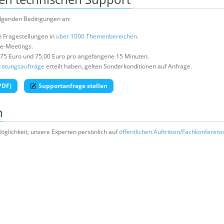
olgenden Bedingungen an:
n Fragestellungen in
über 1000 Themenbereichen
.
ne-Meetings.
,75 Euro und 75,00 Euro pro angefangene 15 Minuten.
ratungsaufträge
erteilt haben, gelten Sonderkonditionen auf Anfrage.
PDF)
Supportanfrage stellen
n
Möglichkeit, unsere Experten persönlich auf
öffentlichen Auftritten/Fachkonferen